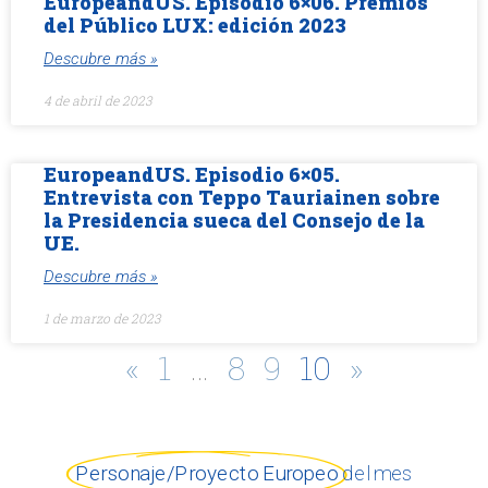
EuropeandUS. Episodio 6×06. Premios
del Público LUX: edición 2023
Descubre más »
4 de abril de 2023
EuropeandUS. Episodio 6×05.
Entrevista con Teppo Tauriainen sobre
la Presidencia sueca del Consejo de la
UE.
Descubre más »
1 de marzo de 2023
«
1
…
8
9
10
»
Personaje/Proyecto Europeo
del mes