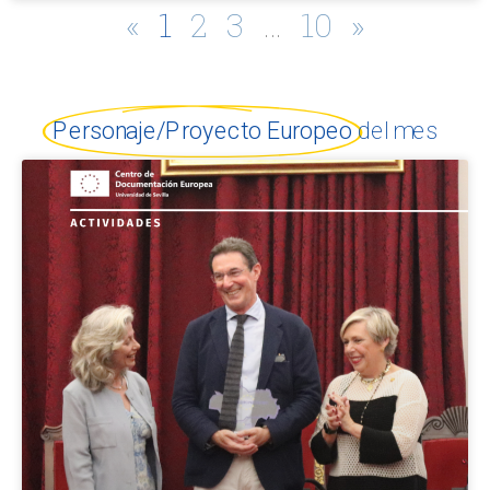
«
1
2
3
…
10
»
Personaje/Proyecto Europeo
del mes