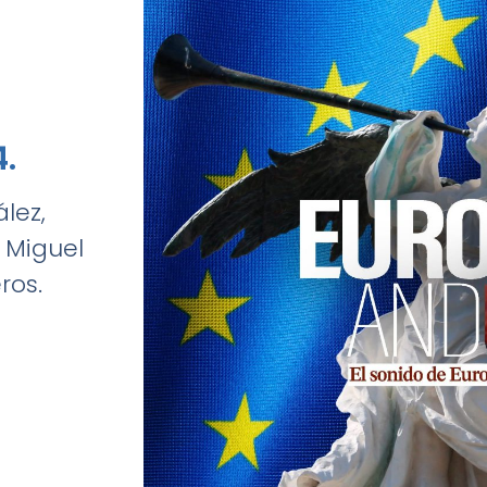
.
lez,
, Miguel
ros.